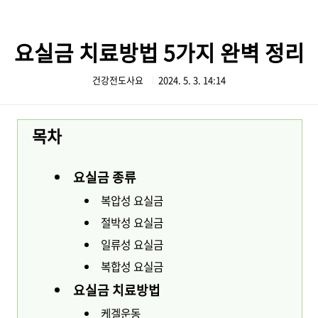
본문 바로가기
요실금 치료방법 5가지 완벽 정리
건강전도사요
2024. 5. 3. 14:14
목차
요실금 종류
복압성 요실금
절박성 요실금
일류성 요실금
복합성 요실금
요실금 치료방법
케겔운동