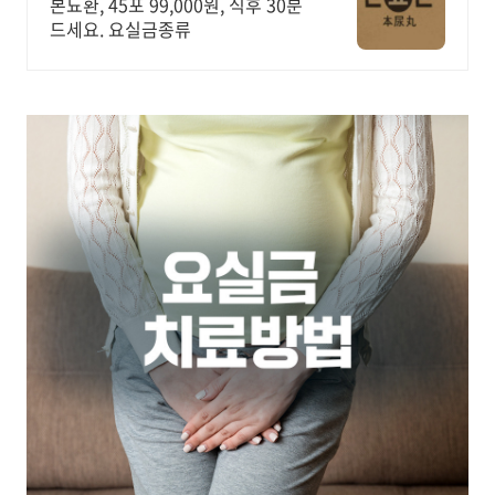
본뇨환, 45포 99,000원, 식후 30분
드세요. 요실금종류