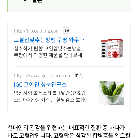
http://m.coupang.com
광고
고혈압낮추는방법 쿠팡 와우회
원은 30일 무료반품
섭취하기 편한 고혈압낮추는방법,
쿠팡에서 다양한 제품을 만나보세
요. 바쁜 일상, 간편하게 건강을 챙기
고 싶다면 로켓배송으로 받아보세
요.
https://www.igcscience.com
광고
IGC 고야민 성분연구소
임상시험 콜레스테롤 1달간 37%감
소! 여주껍질 카란틴 혈당감소 효과!
현대인의 건강을 위협하는 대표적인 질환 중 하나가
바로 고혈압입니다. 고혈압은 심각한 합병증을 일으킬